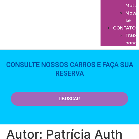
Moto
Mowa
se
CONTATO
Traba
cono
CONSULTE NOSSOS CARROS E FAÇA SUA
RESERVA
BUSCAR
Autor:
Patrícia Auth