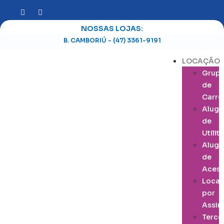
NOSSAS LOJAS:
B. CAMBORIÚ - (47) 3361-9191
LOCAÇÃO
Grup
de
Carro
Alugu
de
Utilit
Alugu
de
Acess
Loca
por
Assin
Terce