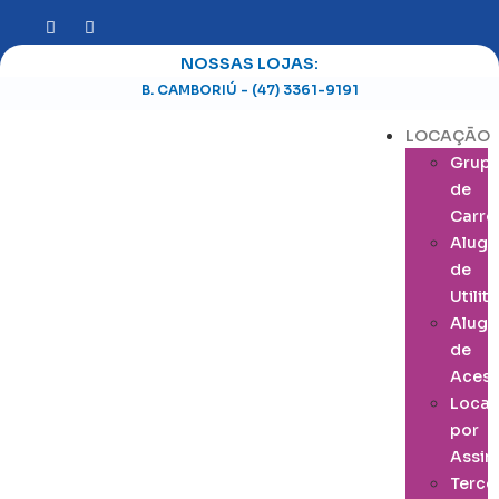
NOSSAS LOJAS:
B. CAMBORIÚ - (47) 3361-9191
LOCAÇÃO
Grup
de
Carro
Alugu
de
Utilit
Alugu
de
Acess
Loca
por
Assin
Terce