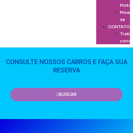
Moto
Mowa
se
CONTATO
Traba
cono
CONSULTE NOSSOS CARROS E FAÇA SUA
RESERVA
BUSCAR