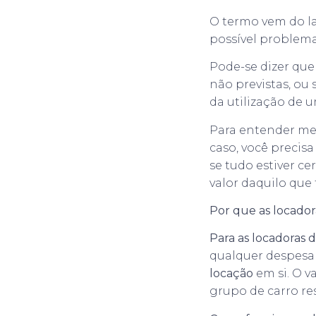
O termo vem do la
possível problema
Pode-se dizer qu
não previstas, ou 
da utilização de
Para entender mel
caso, você precis
se tudo estiver ce
valor daquilo que 
Por que as locado
Para as locadoras 
qualquer despesa
locação
em si. O v
grupo de carro re