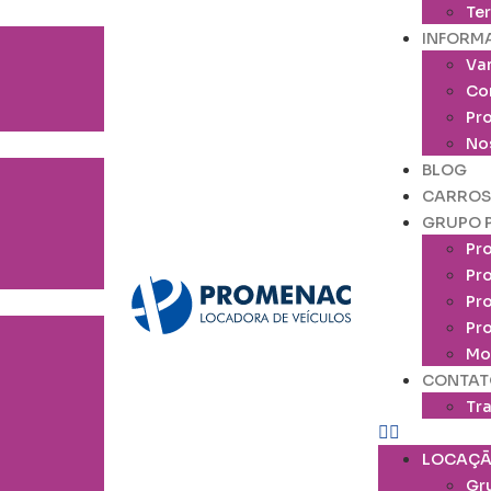
Ter
INFORM
Va
Co
Pr
No
BLOG
CARROS
GRUPO 
Pr
Pr
Pr
Pr
Mo
CONTAT
Tr
LOCAÇ
Gr