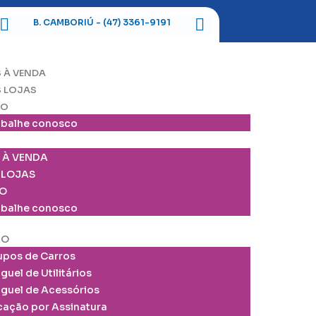
B. CAMBORIÚ - (47) 3361-9191
ITAJAÍ - (
 À VENDA
 LOJAS
TO
abalhe conosco
 À VENDA
 LOJAS
O
abalhe conosco
ÃO
upos de Carros
guel de Utilitários
uguel de Acessórios
cação por Assinatura