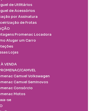
guel de Utilitários
uguel de Acessórios
cação por Assinatura
ceirização de Frotas
AÇÃO
ntagens Promenac Locadora
mo Alugar um Carro
oteções
ssas Lojas
 À VENDA
PROMENAC/CAMVEL
omenac Camvel Volkswagen
omenac Camvel Seminovos
omenac Consórcio
omenac Motos
wa-se
O