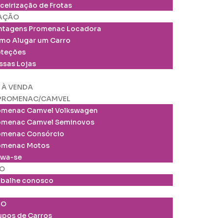
ceirização de Frotas
AÇÃO
ntagens Promenac Locadora
mo Alugar um Carro
oteções
ssas Lojas
 À VENDA
PROMENAC/CAMVEL
omenac Camvel Volkswagen
omenac Camvel Seminovos
omenac Consórcio
omenac Motos
wa-se
O
abalhe conosco
ÃO
upos de Carros