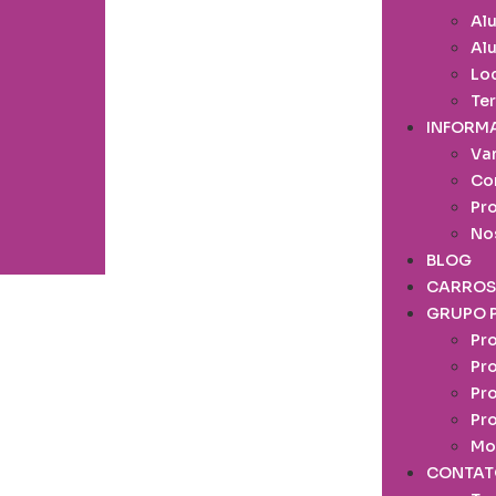
Alu
Al
Lo
Ter
INFORM
Va
Co
Pr
No
BLOG
CARROS
GRUPO 
Pr
Pr
Pr
Pr
Mo
CONTAT