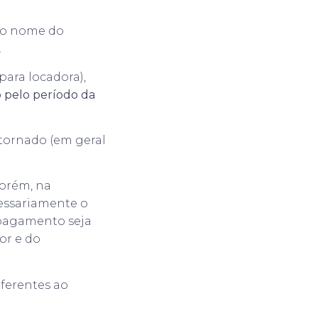
 no nome do
.
para locadora),
 pelo período da
stornado (em geral
porém, na
cessariamente o
 pagamento seja
or e do
eferentes ao