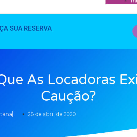
Tr
ÇA SUA RESERVA
Que As Locadoras E
Caução?
tana
28 de abril de 2020