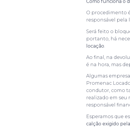
Como funciona o d
O procedimento é 
responsável pela l
Será feito o bloqu
portanto, há nece
locação
.
Ao final, na devo
é na hora, mas de
Algumas empresas
Promenac Locadora
condutor, como t
realizado em seu 
responsável finan
Esperamos que est
calção exigido pel