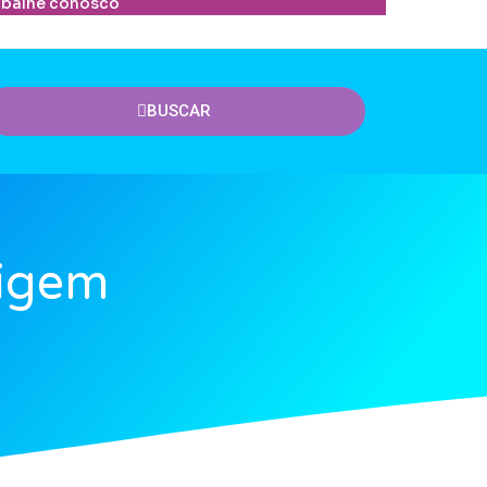
abalhe conosco
BUSCAR
xigem