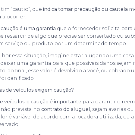
tim “cautio”, que
indica tomar precaução ou cautela
m
 a ocorrer.
e
caução é uma garantia
que o fornecedor solicita para
se ressarcir de algo que precise ser consertado ou su
 um serviço ou produto por um determinado tempo.
hor essa situação, imagine estar alugando uma casa 
a deixar uma garantia para que possíveis danos sejam
rto, ao final, esse valor é devolvido a você, ou cobrad
foi danificado.
ras de veículos exigem caução?
de veículos, o caução é importante
para garantir o ree
 não prevista no
contrato do aluguel
, sejam avarias ou
alor é variável de acordo com a locadora utilizada, ou 
servado.