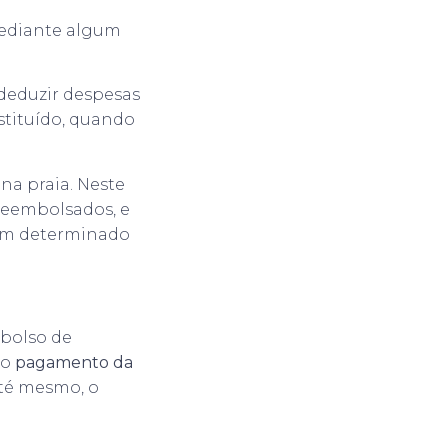
ediante algum
 deduzir despesas
bstituído, quando
na praia. Neste
 reembolsados, e
o um determinado
mbolso de
 o
pagamento da
até mesmo, o