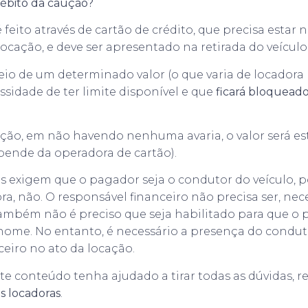
ébito da caução?
feito através de cartão de crédito, que precisa estar
ocação, e deve ser apresentado na retirada do veículo
eio de um determinado valor (o que varia de locadora 
ssidade de ter limite disponível e que
ficará bloqueado
lução, em não havendo nenhuma avaria, o valor será e
pende da operadora de cartão).
 exigem que o pagador seja o condutor do veículo, 
, não. O responsável financeiro não precisa ser, ne
ambém não é preciso que seja habilitado para que o
nome. No entanto, é necessário a presença do condut
ceiro no ato da locação.
e conteúdo tenha ajudado a tirar todas as dúvidas, r
as locadoras
.